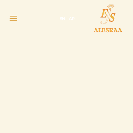
خطي
لى
لمحتوى
EN
AR